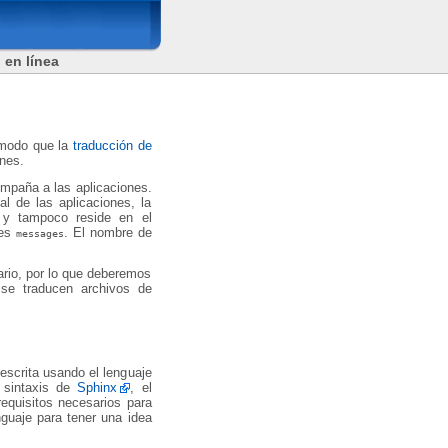
 en línea
 modo que la
traducción de
ones.
mpaña a las aplicaciones.
l de las aplicaciones, la
y tampoco reside en el
nes
. El nombre de
messages
ario, por lo que deberemos
e traducen archivos de
escrita usando el lenguaje
 sintaxis de
Sphinx
, el
equisitos necesarios para
nguaje para tener una idea