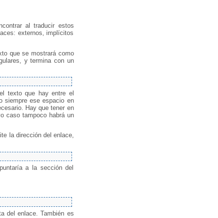
ontrar al traducir estos
aces: externos, implícitos
exto que se mostrará como
ngulares, y termina con un
el texto que hay entre el
do siempre ese espacio en
ecesario. Hay que tener en
uyo caso tampoco habrá un
ite la dirección del enlace,
puntaría a la sección del
eta del enlace. También es