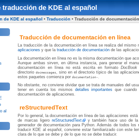
 traducción de KDE al español
n de KDE al español
•
Traducción
• Traducción de documentación
Traducción de documentación en línea
La traducción de la documentación en línea se realiza del mismo
aplicaciones
y que la
traducción de documentación
de las aplicaci
La documentación en línea no es la misma documentación que aco
Aunque ambas sirven, en última instancia, para generar el manua
s
documentación en línea no está escrita en formato
DocBook
directorio
, sino en el directorio típico de las aplicacio
docmessages
estos paquetes comienza por
.
documentation-
No obstante, no conviene olvidar que se trata de manuales del usu
tener en cuenta los mismos
detalles importantes
que cuando s
documentación de aplicaciones.
E
o
reStructuredText
o al
Por lo general, la documentación en línea de las aplicaciones está 
de marcas ligero
reStructuredText
y también hace uso de la
generador de documentación para Python. Además de todos los r
traducir KDE al español, conviene estar familiarizado con este le
clara de lo que se debe y de lo que no se debe traducir.