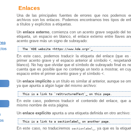
Enlaces
Una de las principales fuentes de errores que nos podemos enc
archivos son los enlaces. Podemos encontrarnos tres tipos de enl
a títulos y explícitos a etiquetas.
Un
enlace externo
, comienza con un acento grave seguido del t
etiqueta, un espacio en blanco, el enlace externo entre llaves a
acento grave más un signo de subrayado:
nea
ctos
En este caso, podemos traducir la etiqueta del enlace (que es 
primer acento grave y el espacio anterior al símbolo
<
, respetan
blanco). No hay que olvidar que el símbolo de subrayado final es n
cuenta que es posible que no contenga un texto a mostrar, en c
espacio entre el primer acento grave y el símbolo
<
.
Un
enlace implícito
a un título es similar al anterior, aunque se om
ya que apunta a algún lugar del mismo archivo:
En este caso, podemos traducir el contenido del enlace, que a
mismo nombre de esta página.
Un
enlace explícito
apunta a una etiqueta definida en otro archivo:
s
jos
En este caso, no traduciremos
, ya que es la etiqu
sectionlabel_